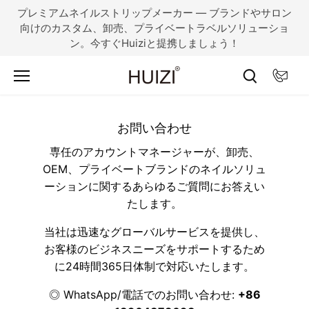
コ
プレミアムネイルストリップメーカー — ブランドやサロン
ン
向けのカスタム、卸売、プライベートラベルソリューショ
テ
ン。今すぐHuiziと提携しましょう！
ン
ツ
に
ス
キ
お問い合わせ
ッ
プ
専任のアカウントマネージャーが、卸売、
OEM、プライベートブランドのネイルソリュ
ーションに関するあらゆるご質問にお答えい
たします。
当社は迅速なグローバルサービスを提供し、
お客様のビジネスニーズをサポートするため
に24時間365日体制で対応いたします。
◎ WhatsApp/電話でのお問い合わせ:
+86