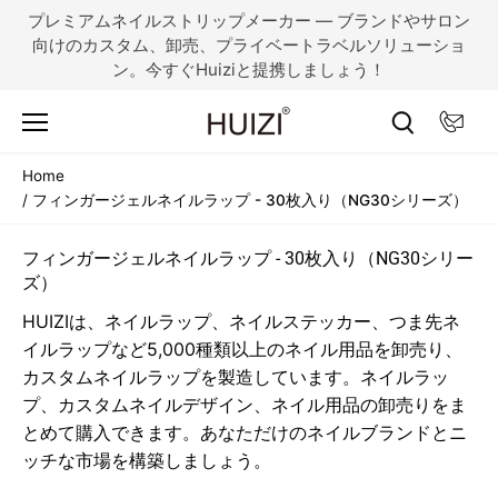
コ
プレミアムネイルストリップメーカー — ブランドやサロン
ン
向けのカスタム、卸売、プライベートラベルソリューショ
テ
ン。今すぐHuiziと提携しましょう！
ン
ツ
に
ス
Home
キ
/
フィンガージェルネイルラップ - 30枚入り（NG30シリーズ）
ッ
プ
フィンガージェルネイルラップ - 30枚入り（NG30シリー
ズ）
HUIZIは、ネイルラップ、ネイルステッカー、つま先ネ
イルラップなど5,000種類以上のネイル用品を卸売り、
カスタムネイルラップを製造しています。ネイルラッ
プ、カスタムネイルデザイン、ネイル用品の卸売りをま
とめて購入できます。あなただけのネイルブランドとニ
ッチな市場を構築しましょう。